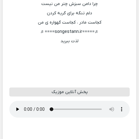
چرا دامن سبزش چتر من نیست
دلم تنگه برای گریه کردن
کجاست مادر ، کجاست گهواره ی من
♬=====songestann.ir====♬
لذت ببرید
پخش آنلاین موزیک