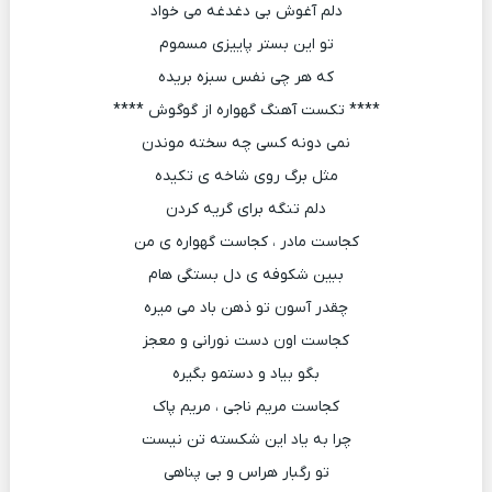
دلم آغوش بی دغدغه می خواد
تو این بستر پاییزی مسموم
که هر چی نفس سبزه بریده
**** تکست آهنگ گهواره از گوگوش ****
نمی دونه کسی چه سخته موندن
مثل برگ روی شاخه ی تکیده
دلم تنگه برای گریه کردن
کجاست مادر ، کجاست گهواره ی من
ببین شکوفه ی دل بستگی هام
چقدر آسون تو ذهن باد می میره
کجاست اون دست نورانی و معجز
بگو بیاد و دستمو بگیره
کجاست مریم ناجی ، مریم پاک
چرا به یاد این شکسته تن نیست
تو رگبار هراس و بی پناهی