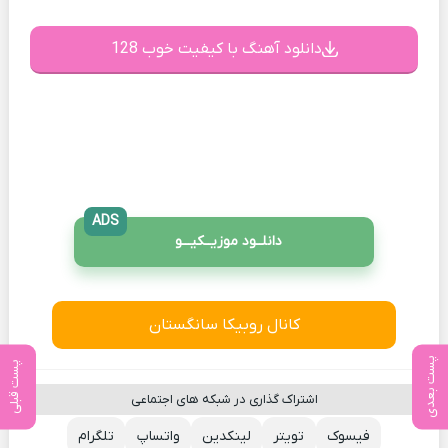
دانلود آهنگ با کیفیت خوب 128
ADS
دانلــود موزیــکیـــو
کانال روبیکا سانگستان
پست بعدی
پست قبلی
اشتراک گذاری در شبکه های اجتماعی
فیسوک
تویتر
لینکدین
واتساپ
تلگرام