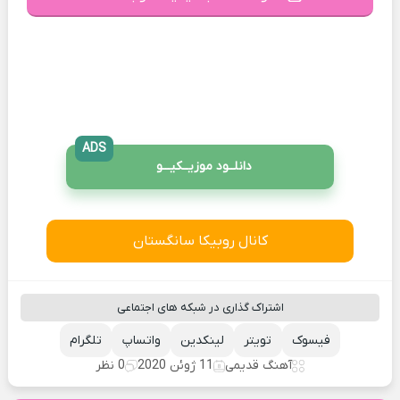
ADS
دانلــود موزیــکیـــو
کانال روبیکا سانگستان
اشتراک گذاری در شبکه های اجتماعی
فیسوک
تویتر
لینکدین
واتساپ
تلگرام
آهنگ قدیمی
11 ژوئن 2020
0 نظر