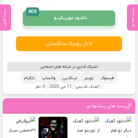
پست بعدی
پست قبلی
ADS
دانلــود موزیــکیـــو
کانال روبیکا سانگستان
اشتراک گذاری در شبکه های اجتماعی
فیسوک
تویتر
لینکدین
واتساپ
تلگرام
آهنگ قدیمی
11 می 2020
0 نظر
پست های پیشنهادی