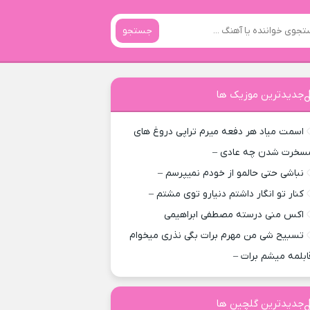
جستجو
جدیدترین موزیک ها
اسمت میاد هر دفعه میرم تراپی دروغ‌ های
سخرت شدن چه عادی –
نباشی حتی حالمو از خودم نمیپرسم –
کنار تو انگار داشتم دنیارو توی مشتم –
اکس منی درسته مصطفی ابراهیمی
تسبیح شی من مهرم برات بگی نذری میخوام
ابلمه میشم برات –
جدیدترین گلچین ها