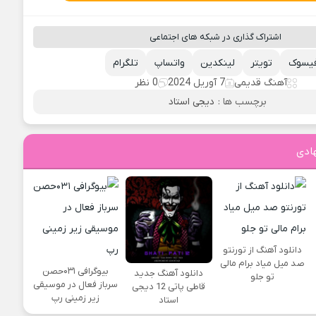
اشتراک گذاری در شبکه های اجتماعی
یسوک
تویتر
لینکدین
واتساپ
تلگرام
آهنگ قدیمی
7 آوریل 2024
0 نظر
برچسب ها :
دیجی استاد
ادی
دانلود آهنگ از تورنتو
صد میل میاد برام مالی
بیوگرافی ۰۳۱حصن
دانلود آهنگ جدید
تو جلو
سرباز فعال در موسیقی
قاطی پاتی 12 دیجی
زیر زمینی رپ
استاد