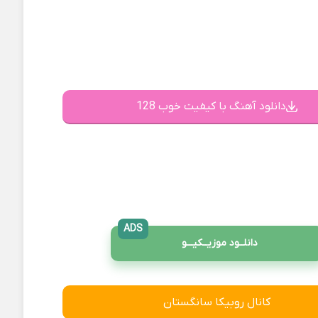
دانلود آهنگ با کیفیت خوب 128
ADS
دانلــود موزیــکیـــو
کانال روبیکا سانگستان