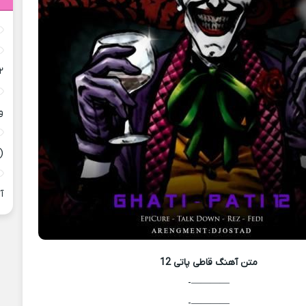
۲
و
(
آ
متن آهنگ
قاطی پاتی 12
————-
————-