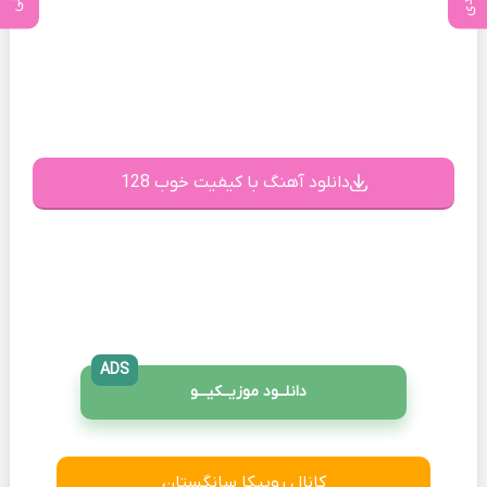
دانلود آهنگ با کیفیت خوب 128
ADS
دانلــود موزیــکیـــو
کانال روبیکا سانگستان