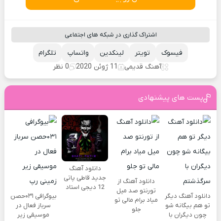
اشتراک گذاری در شبکه های اجتماعی
فیسوک
تویتر
لینکدین
واتساپ
تلگرام
آهنگ قدیمی
11 ژوئن 2020
0 نظر
پست های پیشنهادی
دانلود آهنگ
جدید قاطی پاتی
دانلود آهنگ از
12 دیجی استاد
تورنتو صد میل
دانلود آهنگ دیگر
بیوگرافی ۰۳۱حصن
میاد برام مالی تو
تو هم بیگانه شو
سرباز فعال در
جلو
چون دیگران با
موسیقی زیر