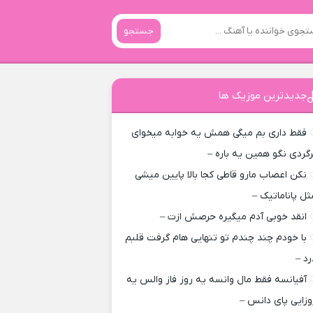
جستجو
جدیدترین موزیک ها
فقط داری بم میگی همش یه خوابه میخوای
رگردی نگو همین یه باره –
نکن اعصاب مارو قاطی کجا بالا پایین میشی
ثل پاناماتیک –
انقد خوبی آدم میگیره حرصش ازت –
با خودم چند چندم تو تنهایی هام گرفت قلبم
رد –
آفیانسه فقط مال وانسه یه روز فاز والس یه
وزایی پای دانس –