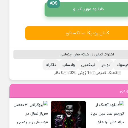
ADS
دانلــود موزیــکیـــو
کانال روبیکا سانگستان
اشتراک گذاری در شبکه های اجتماعی
یسوک
تویتر
لینکدین
واتساپ
تلگرام
آهنگ قدیمی
16 ژوئن 2020
0 نظر
ادی