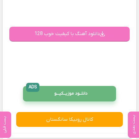
دانلود آهنگ با کیفیت خوب 128
ADS
دانلــود موزیــکیـــو
پست بعدی
پست قبلی
کانال روبیکا سانگستان