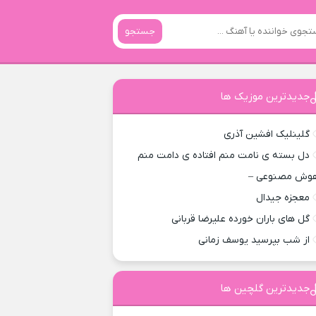
جستجو
جدیدترین موزیک ها
گلینلیک افشین آذری
دل بسته ی نامت منم افتاده ی دامت منم
وش مصنوعی –
معجزه جیدال
گل های باران خورده علیرضا قربانی
از شب بپرسید یوسف زمانی
جدیدترین گلچین ها