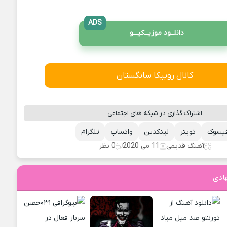
ADS
دانلــود موزیــکیـــو
کانال روبیکا سانگستان
اشتراک گذاری در شبکه های اجتماعی
یسوک
تویتر
لینکدین
واتساپ
تلگرام
آهنگ قدیمی
11 می 2020
0 نظر
ادی