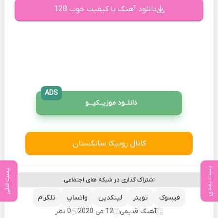
دانلود آهنگ با کیفیت خوب 128
ADS
دانلــود موزیــکیـــو
کانال روبیکا سانگستان
پست بعدی
پست قبلی
اشتراک گذاری در شبکه های اجتماعی
فیسوک
تویتر
لینکدین
واتساپ
تلگرام
آهنگ قدیمی
12 می 2020
0 نظر