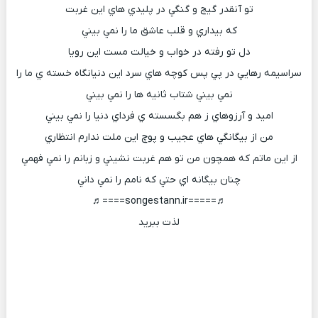
تو آنقدر گيج و گنگي در پليدي هاي اين غربت
که بيداري و قلب عاشق ما را نمي بيني
دل تو رفته در خواب و خيالت مست اين رويا
سراسيمه رهايي در پي پس کوچه هاي سرد اين دنيانگاه خسته ي ما را
نمي بيني شتاب ثانيه ها را نمي بيني
اميد و آرزوهاي ز هم بگسسته ي فرداي دنيا را نمي بيني
من از بيگانگي هاي عجيب و پوچ اين ملت ندارم انتظاري
از اين ماتم که همچون من تو هم غربت نشيني و زبانم را نمي فهمي
چنان بيگانه اي حتي که نامم را نمي داني
♬=====songestann.ir====♬
لذت ببرید