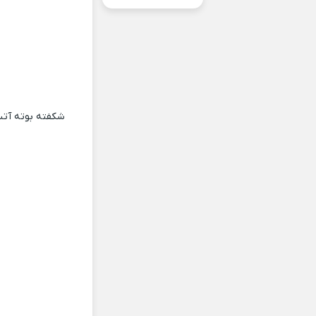
شکفته بوته آتش