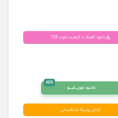
دانلود آهنگ با کیفیت خوب 128
ADS
دانلــود موزیــکیـــو
کانال روبیکا سانگستان