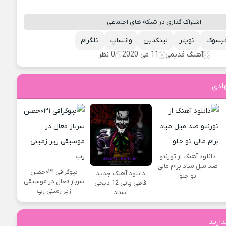
اشتراک گذاری در شبکه های اجتماعی
یسوک
تویتر
لینکدین
واتساپ
تلگرام
آهنگ قدیمی
11 می 2020
0 نظر
ادی
دانلود آهنگ از تورنتو
صد میل میاد برام مالی
بیوگرافی ۰۳۱حصن
دانلود آهنگ جدید
تو جلو
سرباز فعال در موسیقی
قاطی پاتی 12 دیجی
زیر زمینی رپ
استاد
ذارید