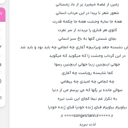
زمین از غصه میمیرد پر از باد زمستانی
شعور شعر نا پیدا در این مرداب انسانی
همه جا سایه وحشت همه جا چکمه قدرت
گلوی هر فناری را بریدند از سر نفرت
بجای شستن گلها به باغ سبز انسانی
۲
 نشسته جغد ویرانیچه آغازی چه انجامی چه باید بود و باید شد
در این گرداب وحشت زا که میگوید که میگوید
و
جهانی اینچنین زیبا جهانی اینچنین رسوا
کجا شایسته رویاست چه آغازی
(
چه انجامی چه امیدی چه پیغامی
سوالی مانده بر رگها که می پرسم من از دنیا
آ
به تکرار غم نیما کجای این شب تیره
بیاویزم بیاویزم قبای ژنده خودرا قبای ژنده خودرا
♬=====songestann.ir====♬
لذت ببرید