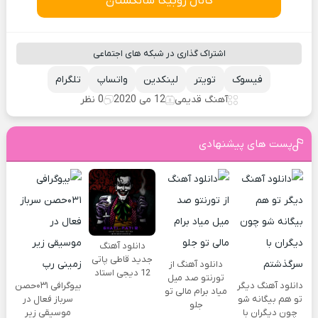
کانال روبیکا سانگستان
اشتراک گذاری در شبکه های اجتماعی
فیسوک
تویتر
لینکدین
واتساپ
تلگرام
آهنگ قدیمی
12 می 2020
0 نظر
پست های پیشنهادی
دانلود آهنگ
جدید قاطی پاتی
دانلود آهنگ از
12 دیجی استاد
تورنتو صد میل
دانلود آهنگ دیگر
بیوگرافی ۰۳۱حصن
میاد برام مالی تو
تو هم بیگانه شو
سرباز فعال در
جلو
چون دیگران با
موسیقی زیر