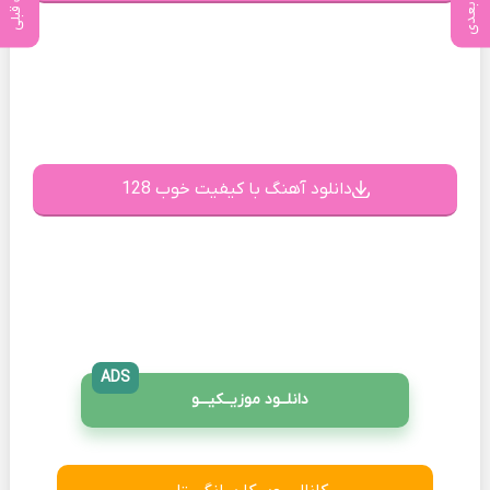
پست بعدی
پست قبلی
دانلود آهنگ با کیفیت خوب 128
ADS
دانلــود موزیــکیـــو