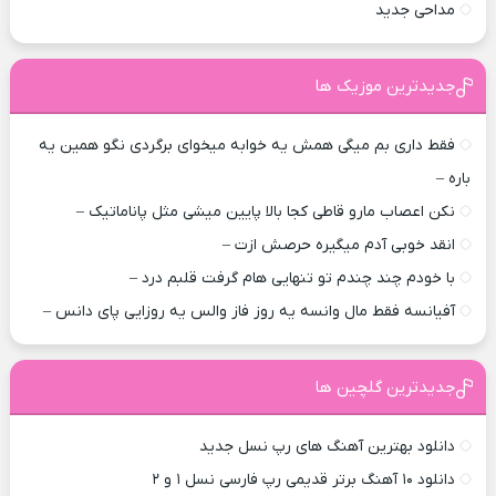
مداحی جدید
جدیدترین موزیک ها
فقط داری بم میگی همش یه خوابه میخوای برگردی نگو همین یه
باره –
نکن اعصاب مارو قاطی کجا بالا پایین میشی مثل پاناماتیک –
انقد خوبی آدم میگیره حرصش ازت –
با خودم چند چندم تو تنهایی هام گرفت قلبم درد –
آفیانسه فقط مال وانسه یه روز فاز والس یه روزایی پای دانس –
جدیدترین گلچین ها
دانلود بهترین آهنگ های رپ نسل جدید
دانلود ۱۰ آهنگ برتر قدیمی رپ فارسی نسل ۱ و ۲