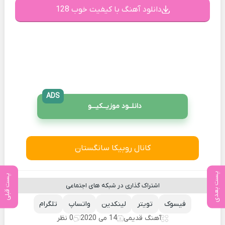
دانلود آهنگ با کیفیت خوب 128
ADS
دانلــود موزیــکیـــو
کانال روبیکا سانگستان
پست بعدی
پست قبلی
اشتراک گذاری در شبکه های اجتماعی
فیسوک
تویتر
لینکدین
واتساپ
تلگرام
آهنگ قدیمی
14 می 2020
0 نظر