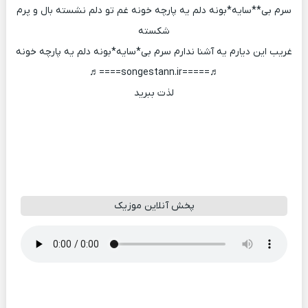
سرم بی**سایه*بونه دلم یه پارچه خونه غم تو دلم نشسته بال و پرم
شکسته
غریب این دیارم یه آشنا ندارم سرم بی*سایه*بونه دلم یه پارچه خونه
♬=====songestann.ir====♬
لذت ببرید
پخش آنلاین موزیک