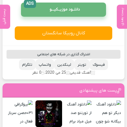
ADS
دانلــود موزیــکیـــو
پست بعدی
پست قبلی
کانال روبیکا سانگستان
اشتراک گذاری در شبکه های اجتماعی
فیسوک
تویتر
لینکدین
واتساپ
تلگرام
آهنگ قدیمی
25 می 2020
0 نظر
پست های پیشنهادی