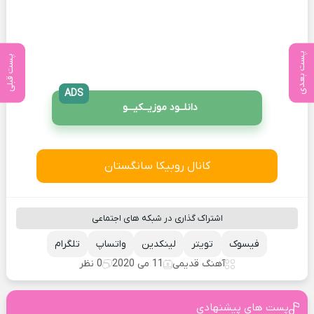
پست بعدی
پست قبلی
ADS
دانلــود موزیــکیـــو
کانال روبیکا سانگستان
اشتراک گذاری در شبکه های اجتماعی
فیسوک
تویتر
لینکدین
واتساپ
تلگرام
آهنگ قدیمی
11 می 2020
0 نظر
پست های پیشنهادی