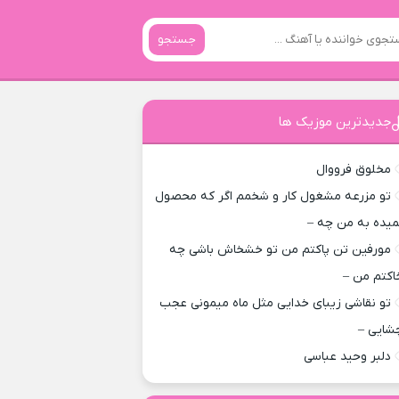
جستجو
جدیدترین موزیک ها
مخلوق فرووال
تو مزرعه مشغول کار و شخمم اگر که محصول
میده به من چه –
مورفین تن پاکتم من تو خشخاش باشی چه
اکتم من –
تو نقاشی زیبای خدایی مثل ماه میمونی عجب
شایی –
دلبر وحید عباسی