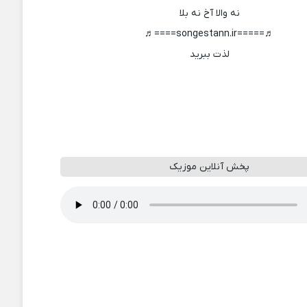
نه والا آخ نه بلا
♬=====songestann.ir====♬
لذت ببرید
پخش آنلاین موزیک