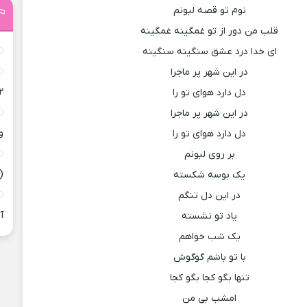
نوم تو قصه لبونم
قلب من دور از تو غمگینه غمگینه
ای خدا درد عشق سنگینه سنگینه
در این شهر پر ماجرا
۲
دل دارد هوای تو را
در این شهر پر ماجرا
و
دل دارد هوای تو را
بر روی لبونم
(
یک بوسه شکسته
در این دل تنگم
آ
یاد تو نشسته
یک شب خواهم
با تو باشم گوگوش
تنها بگو کجا بگو کجا
امشب بی من