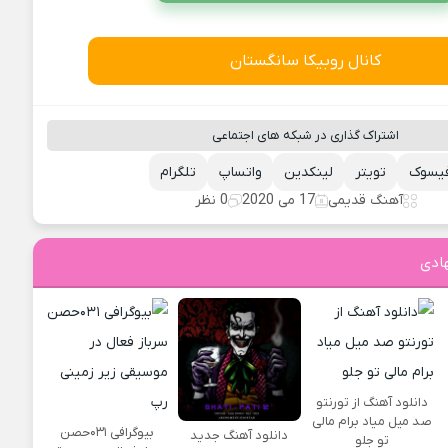
کانال روبیکا سانگستان
اشتراک گذاری در شبکه های اجتماعی
یسوک
تویتر
لینکدین
واتساپ
تلگرام
آهنگ قدیمی
17 می 2020
0 نظر
ادی
دانلود آهنگ از تورنتو
صد میل میاد برام مالی
بیوگرافی ۰۳۱حصن
دانلود آهنگ جدید
تو جلو