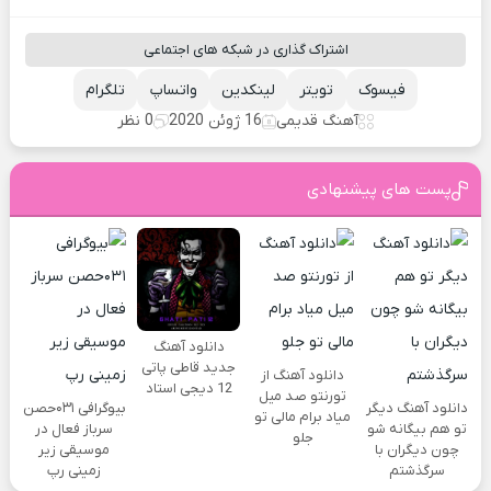
اشتراک گذاری در شبکه های اجتماعی
فیسوک
تویتر
لینکدین
واتساپ
تلگرام
آهنگ قدیمی
16 ژوئن 2020
0 نظر
پست های پیشنهادی
دانلود آهنگ
جدید قاطی پاتی
دانلود آهنگ از
12 دیجی استاد
تورنتو صد میل
دانلود آهنگ دیگر
بیوگرافی ۰۳۱حصن
میاد برام مالی تو
تو هم بیگانه شو
سرباز فعال در
جلو
چون دیگران با
موسیقی زیر
سرگذشتم
زمینی رپ