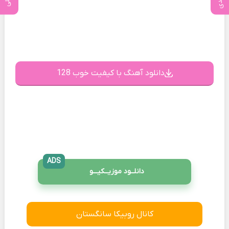
دانلود آهنگ با کیفیت خوب 128
ADS
دانلــود موزیــکیـــو
کانال روبیکا سانگستان