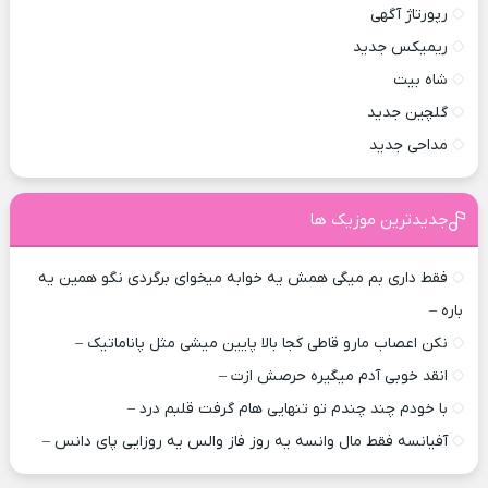
رپورتاژ آگهی
ریمیکس جدید
شاه بیت
گلچین جدید
مداحی جدید
جدیدترین موزیک ها
فقط داری بم میگی همش یه خوابه میخوای برگردی نگو همین یه
باره –
نکن اعصاب مارو قاطی کجا بالا پایین میشی مثل پاناماتیک –
انقد خوبی آدم میگیره حرصش ازت –
با خودم چند چندم تو تنهایی هام گرفت قلبم درد –
آفیانسه فقط مال وانسه یه روز فاز والس یه روزایی پای دانس –