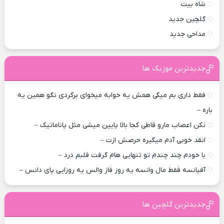
شاه بیت
گلچین جدید
مداحی جدید
جدیدترین موزیک ها
فقط داری بم میگی همش یه خوابه میخوای برگردی نگو همین یه
باره –
نکن اعصاب مارو قاطی کجا بالا پایین میشی مثل پاناماتیک –
انقد خوبی آدم میگیره حرصش ازت –
با خودم چند چندم تو تنهایی هام گرفت قلبم درد –
آفیانسه فقط مال وانسه یه روز فاز والس یه روزایی پای دانس –
جدیدترین گلچین ها