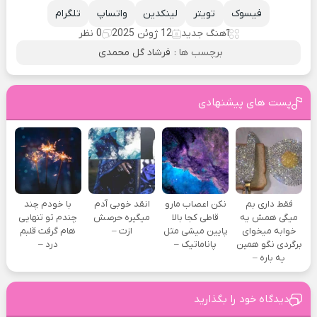
فیسوک
تویتر
لینکدین
واتساپ
تلگرام
آهنگ جدید
12 ژوئن 2025
0 نظر
برچسب ها :
فرشاد گل محمدی
پست های پیشنهادی
فقط داری بم
نکن اعصاب مارو
انقد خوبی آدم
با خودم چند
میگی همش یه
قاطی کجا بالا
میگیره حرصش
چندم تو تنهایی
خوابه میخوای
پایین میشی مثل
ازت –
هام گرفت قلبم
برگردی نگو همین
پاناماتیک –
درد –
یه باره –
دیدگاه خود را بگذارید