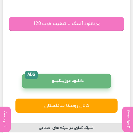
دانلود آهنگ با کیفیت خوب 128
ADS
دانلــود موزیــکیـــو
کانال روبیکا سانگستان
پست بعدی
پست قبلی
اشتراک گذاری در شبکه های اجتماعی