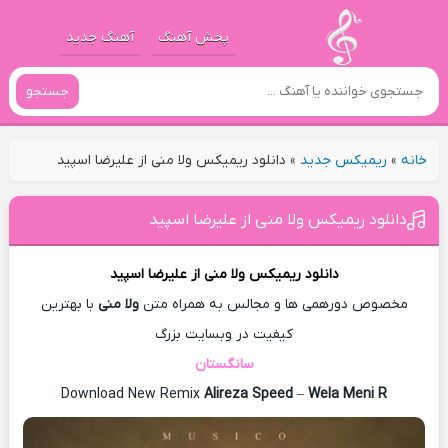
پخش آهنگ
آهنگ جدید
جستجو
خانه
»
ریمیکس جدید
»
دانلود ریمیکس ولا منی از علیرضا اسپید
دانلود ریمیکس ولا منی از علیرضا اسپید
دانلود ریمیکس
ولا منی از
علیرضا اسپید
مخصوص دورهمی ها و مجالس به همراه متن
ولا منی
با بهترین
کیفیت در وبسایت بزرگ
سانگستان
Download New Remix
Alireza Speed
–
Wela Meni R