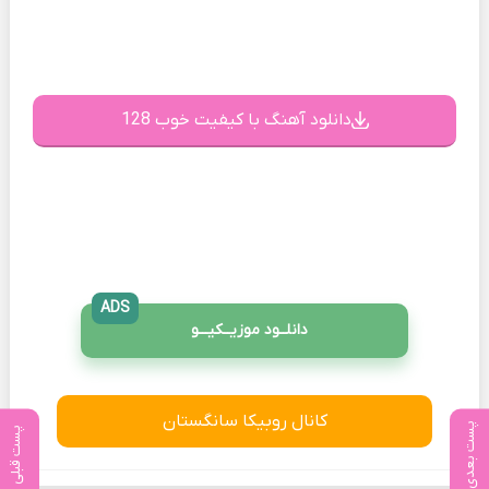
دانلود آهنگ با کیفیت خوب 128
ADS
دانلــود موزیــکیـــو
کانال روبیکا سانگستان
پست بعدی
پست قبلی