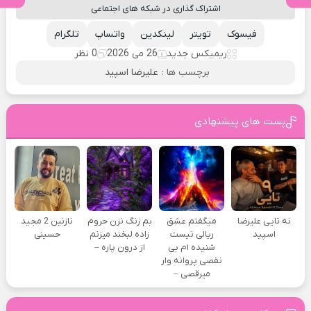
اشتراک گذاری در شبکه های اجتماعی
فیسوک
تویتر
لینکدین
واتساپ
تلگرام
ریمیکس جدید
26 می 2026
0 نظر
برچسب ها :
علیرضا اسپید
پست های پیشنهادی
نه تایی علیرضا
میگفتم عشق
بم زنگ نزن حروم
نازنین 2 مجید
اسپید
ریالی نیست
زاده لبخند میزنم
حسینی
شنیده ام بی
از درون پاره –
نقصی پروانه وار
میرقصی –