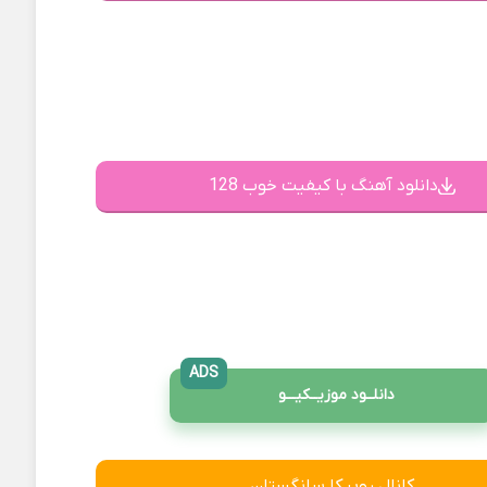
دانلود آهنگ با کیفیت خوب 128
ADS
دانلــود موزیــکیـــو
کانال روبیکا سانگستان