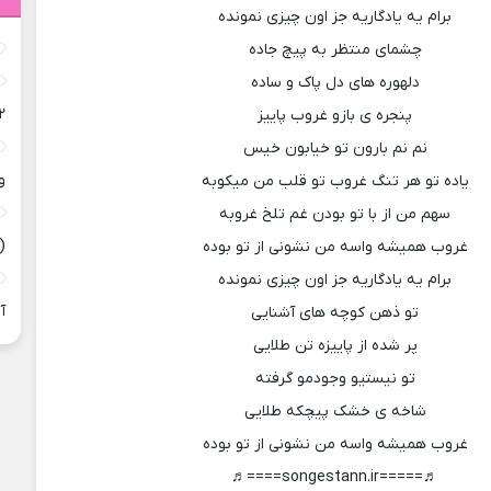
برام یه یادگاریه جز اون چیزی نمونده
چشمای منتظر به پیچ جاده
دلهوره های دل پاک و ساده
۲
پنجره ی بازو غروب پاییز
نم نم بارون تو خیابون خیس
و
یاده تو هر تنگ غروب تو قلب من میکوبه
سهم من از با تو بودن غم تلخ غروبه
(
غروب همیشه واسه من نشونی از تو بوده
برام یه یادگاریه جز اون چیزی نمونده
آ
تو ذهن کوچه های آشنایی
پر شده از پاییزه تن طلایی
تو نیستیو وجودمو گرفته
شاخه ی خشک پیچکه طلایی
غروب همیشه واسه من نشونی از تو بوده
♬=====songestann.ir====♬