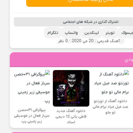
اشتراک گذاری در شبکه های اجتماعی
یسوک
تویتر
لینکدین
واتساپ
تلگرام
آهنگ قدیمی
20 می 2020
0 نظر
ادی
دانلود آهنگ از تورنتو
صد میل میاد برام مالی
بیوگرافی ۰۳۱حصن
دانلود آهنگ جدید
تو جلو
سرباز فعال در موسیقی
قاطی پاتی 12 دیجی
زیر زمینی رپ
استاد