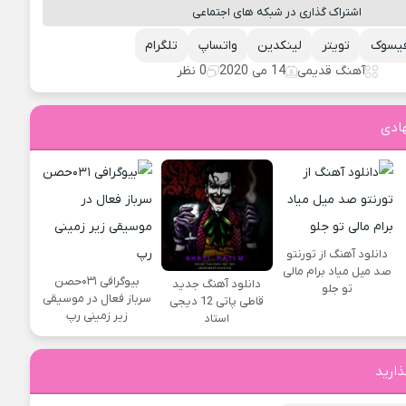
اشتراک گذاری در شبکه های اجتماعی
یسوک
تویتر
لینکدین
واتساپ
تلگرام
آهنگ قدیمی
14 می 2020
0 نظر
ادی
دانلود آهنگ از تورنتو
صد میل میاد برام مالی
بیوگرافی ۰۳۱حصن
دانلود آهنگ جدید
تو جلو
سرباز فعال در موسیقی
قاطی پاتی 12 دیجی
زیر زمینی رپ
استاد
ذارید