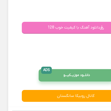
دانلود آهنگ با کیفیت خوب 128
ADS
دانلــود موزیــکیـــو
کانال روبیکا سانگستان