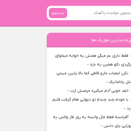
جستجو
جدیدترین موزیک ها
فقط داری بم میگی همش یه خوابه میخوای
رگردی نگو همین یه باره –
نکن اعصاب مارو قاطی کجا بالا پایین میشی
ثل پاناماتیک –
انقد خوبی آدم میگیره حرصش ازت –
با خودم چند چندم تو تنهایی هام گرفت قلبم
رد –
آفیانسه فقط مال وانسه یه روز فاز والس یه
وزایی پای دانس –