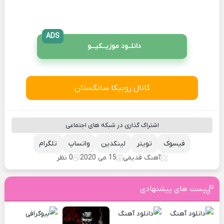
ADS
دانلــود موزیــکیـــو
کانال روبیکا سانگستان
اشتراک گذاری در شبکه های اجتماعی
فیسوک
تویتر
لینکدین
واتساپ
تلگرام
آهنگ قدیمی
15 می 2020
0 نظر
پست های پیشنهادی