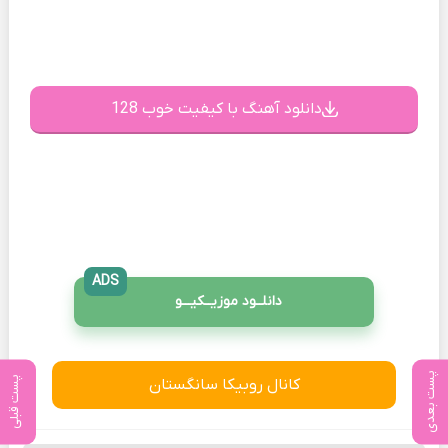
دانلود آهنگ با کیفیت خوب 128
ADS
دانلــود موزیــکیـــو
پست بعدی
پست قبلی
کانال روبیکا سانگستان