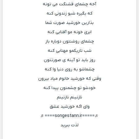
آخه چشمای قشنگت می تونه
که بگیره شبو زندونی کنه
بذارین خورشید صورت شما
ابری خونه مو آفتابی کنه
چشمای روشنتون دوباره باز
شب تاریکمو مهتابی کنه
روز باید تو آینه ی صورتتون
چشماشو به روی دنیا وا کنه
وقتی که خورشید خانوم میاد بیرون
خودشو تو چشمتون پیدا کنه
نازنینم نازنینم
وای اگه خورشید عشق
♬=====songestann.ir====♬
لذت ببرید