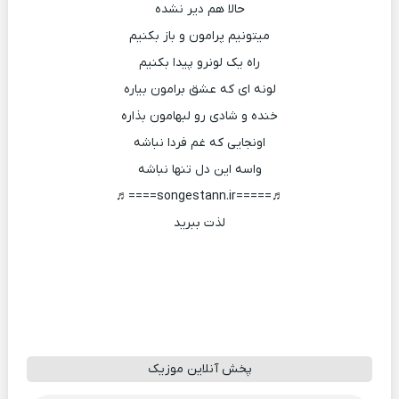
حالا هم دیر نشده
میتونیم پرامون و باز بکنیم
راه یک لونرو پیدا بکنیم
لونه ای که عشق برامون بیاره
خنده و شادی رو لبهامون بذاره
اونجایی که غم فردا نباشه
واسه این دل تنها نباشه
♬=====songestann.ir====♬
لذت ببرید
پخش آنلاین موزیک