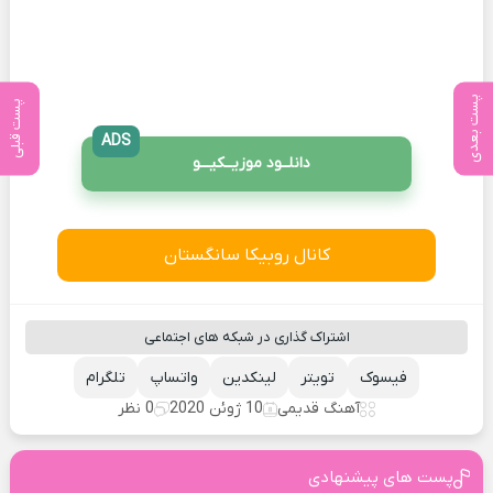
پست بعدی
پست قبلی
ADS
دانلــود موزیــکیـــو
کانال روبیکا سانگستان
اشتراک گذاری در شبکه های اجتماعی
فیسوک
تویتر
لینکدین
واتساپ
تلگرام
آهنگ قدیمی
10 ژوئن 2020
0 نظر
پست های پیشنهادی