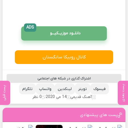
ADS
دانلــود موزیــکیـــو
کانال روبیکا سانگستان
اشتراک گذاری در شبکه های اجتماعی
پست بعدی
پست قبلی
فیسوک
تویتر
لینکدین
واتساپ
تلگرام
آهنگ قدیمی
14 می 2020
0 نظر
پست های پیشنهادی