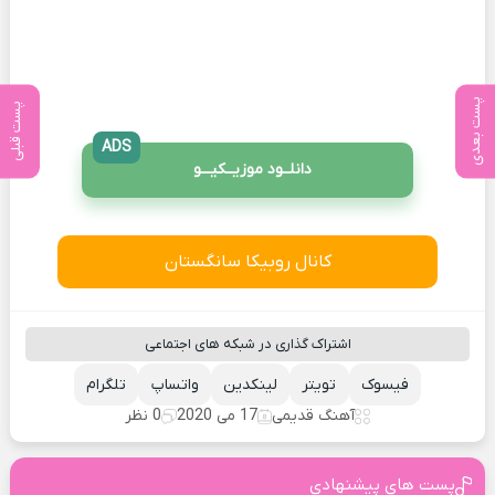
پست بعدی
پست قبلی
ADS
دانلــود موزیــکیـــو
کانال روبیکا سانگستان
اشتراک گذاری در شبکه های اجتماعی
فیسوک
تویتر
لینکدین
واتساپ
تلگرام
آهنگ قدیمی
17 می 2020
0 نظر
پست های پیشنهادی