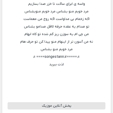
واسه ی ابرای ساکت تا خزر صدا بسازیم
مرد خوبم منو بشناس مرد خوبم منوبشناس
اگه زخمام بی مداواست اگه روح من معماست
تو صدام یه عقده حرفه لااقل صدامو بشناس
من چی ام یه سوزن ریز گم شده تو کاه ابهام
نه من آسون تر از اینهام منو پیدا کن تو حرف هام
مرد خوبم منو بشناس
♬=====songestann.ir====♬
لذت ببرید
پخش آنلاین موزیک