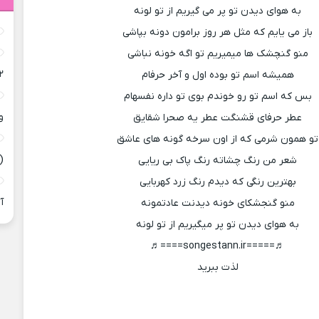
به هوای دیدن تو پر می گیریم از تو لونه
باز می یایم که مثل هر روز برامون دونه بپاشی
منو گنچشک ها میمیریم تو اگه خونه نباشی
۲
همیشه اسم تو بوده اول و آخر حرفام
بس که اسم تو رو خوندم بوی تو داره نفسهام
و
عطر حرفای قشنگت عطر یه صحرا شقایق
تو همون شرمی که از اون سرخه گونه های عاشق
(
شعر من رنگ چشاته رنگ پاک بی ریایی
بهترین رنگی که دیدم رنگ زرد کهربایی
آ
منو گنجشکای خونه دیدنت عادتمونه
به هوای دیدن تو پر میگیریم از تو لونه
♬=====songestann.ir====♬
لذت ببرید