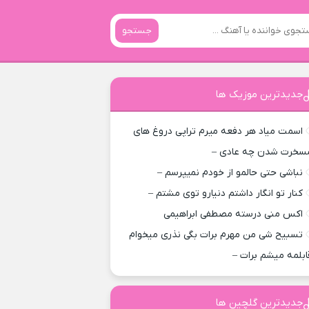
جستجو
جدیدترین موزیک ها
اسمت میاد هر دفعه میرم تراپی دروغ‌ های
سخرت شدن چه عادی –
نباشی حتی حالمو از خودم نمیپرسم –
کنار تو انگار داشتم دنیارو توی مشتم –
اکس منی درسته مصطفی ابراهیمی
تسبیح شی من مهرم برات بگی نذری میخوام
ابلمه میشم برات –
جدیدترین گلچین ها