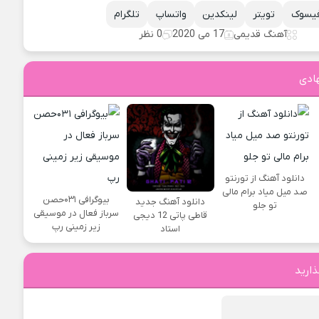
یسوک
تویتر
لینکدین
واتساپ
تلگرام
آهنگ قدیمی
17 می 2020
0 نظر
ادی
دانلود آهنگ از تورنتو
صد میل میاد برام مالی
بیوگرافی ۰۳۱حصن
دانلود آهنگ جدید
تو جلو
سرباز فعال در موسیقی
قاطی پاتی 12 دیجی
زیر زمینی رپ
استاد
ذارید