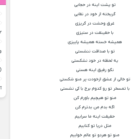
تو پشت اینه در حجابی
گریخته از خود در نقابی
غرق وحشت در گریزی
۲
با حقینقت در ستیزی
همیشه خسته همیشه پاییزی
و
تو با صداقت ننشستی
یه لحظه در خود نشکستی
(
نگو رفیق اینه هستی
تو خالی از عشق ازخودت پر منو شکستی
آ
با تمسخر تو رو کدوم برج با کی نشستی
منو تو هیچیم باورم کن
اگه بدم من بدترم کن
حقیقت اینه ما سرابیم
مثل دریا تو کتابیم
منو تو هردو تو عالم خوابیم