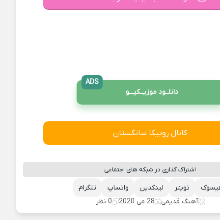
ADS
دانلــود موزیــکیـــو
کانال روبیکا سانگستان
اشتراک گذاری در شبکه های اجتماعی
یسوک
تویتر
لینکدین
واتساپ
تلگرام
آهنگ قدیمی
28 می 2020
0 نظر