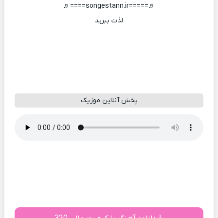
♬=====songestann.ir====♬
لذت ببرید
پخش آنلاین موزیک