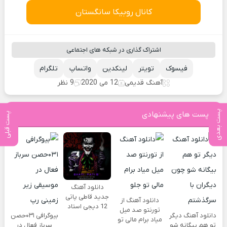
کانال روبیکا سانگستان
اشتراک گذاری در شبکه های اجتماعی
فیسوک
تویتر
لینکدین
واتساپ
تلگرام
آهنگ قدیمی
12 می 2020
9 نظر
پست بعدی
پست های پیشنهادی
پست قبلی
دانلود آهنگ
جدید قاطی پاتی
دانلود آهنگ از
12 دیجی استاد
تورنتو صد میل
دانلود آهنگ دیگر
بیوگرافی ۰۳۱حصن
میاد برام مالی تو
تو هم بیگانه شو
سرباز فعال در