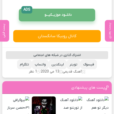
ADS
دانلــود موزیــکیـــو
پست بعدی
پست قبلی
کانال روبیکا سانگستان
اشتراک گذاری در شبکه های اجتماعی
فیسوک
تویتر
لینکدین
واتساپ
تلگرام
آهنگ قدیمی
13 می 2020
1 نظر
پست های پیشنهادی