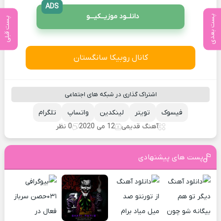
ADS
دانلــود موزیــکیـــو
پست بعدی
پست قبلی
کانال روبیکا سانگستان
اشتراک گذاری در شبکه های اجتماعی
فیسوک
تویتر
لینکدین
واتساپ
تلگرام
آهنگ قدیمی
12 می 2020
0 نظر
پست های پیشنهادی