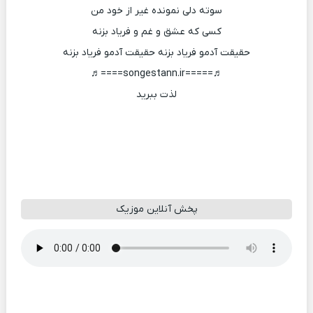
سوته دلی نمونده غیر از خود من
کسی که عشق و غم و فریاد بزنه
حقیقت آدمو فریاد بزنه حقیقت آدمو فریاد بزنه
♬=====songestann.ir====♬
لذت ببرید
پخش آنلاین موزیک