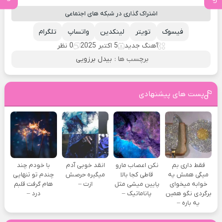
اشتراک گذاری در شبکه های اجتماعی
فیسوک
تویتر
لینکدین
واتساپ
تلگرام
آهنگ جدید
5 اکتبر 2025
0 نظر
برچسب ها :
بیدل برزویی
پست های پیشنهادی
فقط داری بم
نکن اعصاب مارو
انقد خوبی آدم
با خودم چند
میگی همش یه
قاطی کجا بالا
میگیره حرصش
چندم تو تنهایی
خوابه میخوای
پایین میشی مثل
ازت –
هام گرفت قلبم
برگردی نگو همین
پاناماتیک –
درد –
یه باره –