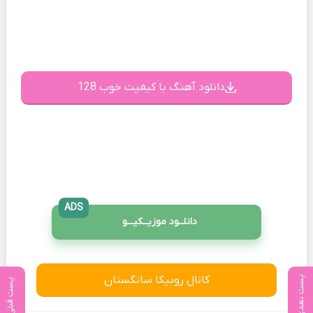
دانلود آهنگ با کیفیت خوب 128
ADS
دانلــود موزیــکیـــو
کانال روبیکا سانگستان
پست بعدی
پست قبلی