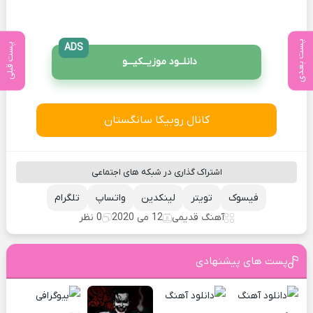
پست بعدی
پست قبلی
ADS
دانلــود موزیــکیـــو
کانال روبیکا سانگستان
اشتراک گذاری در شبکه های اجتماعی
فیسوک
تویتر
لینکدین
واتساپ
تلگرام
آهنگ قدیمی
12 می 2020
0 نظر
پست های پیشنهادی