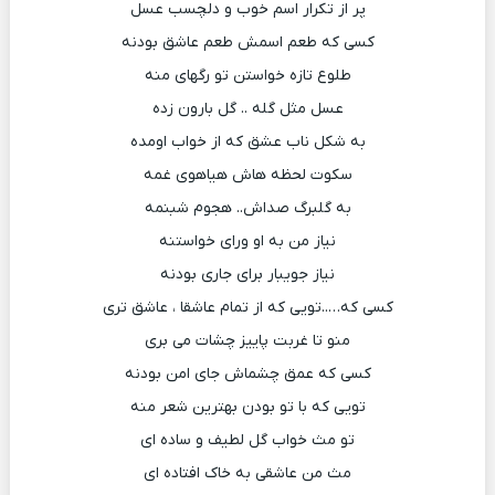
پر از تکرار اسم خوب و دلچسب عسل
کسی که طعم اسمش طعم عاشق بودنه
طلوع تازه خواستن تو رگهای منه
عسل مثل گله .. گل بارون زده
به شکل ناب عشق که از خواب اومده
سکوت لحظه هاش هیاهوی غمه
به گلبرگ صداش.. هجوم شبنمه
نیاز من به او ورای خواستنه
نیاز جویبار برای جاری بودنه
کسی که…..تویی که از تمام عاشقا ، عاشق تری
منو تا غربت پاییز چشات می بری
کسی که عمق چشماش جای امن بودنه
تویی که با تو بودن بهترین شعر منه
تو مث خواب گل لطیف و ساده ای
مث من عاشقی به خاک افتاده ای