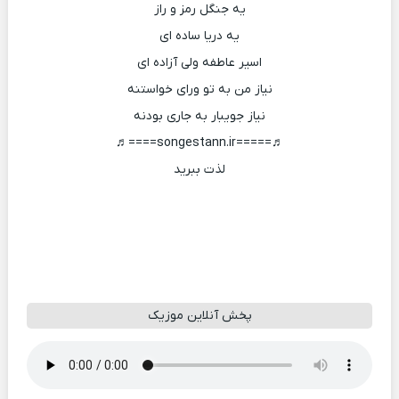
یه جنگل رمز و راز
یه دریا ساده ای
اسیر عاطفه ولی آزاده ای
نیاز من به تو ورای خواستنه
نیاز جویبار به جاری بودنه
♬=====songestann.ir====♬
لذت ببرید
پخش آنلاین موزیک