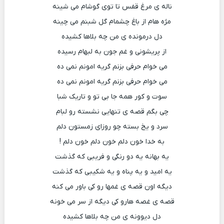
ناله ی مرغ قفس تا توی گوشام می شینه
مژه هام از باغ چشمام گل شبنم می چینه
دل درمونده ی من چه بلاها کشیده
از پریشونی و غم جون به لبهام رسیده
می خوام حرفی بزنم گریه امونم نمی ده
می خوام حرفی بزنم گریه امونم نمی ده
سوت و کور همه جا بی تو و تاریک شبا
چی بگم قصه ی تنهایی نشسته رو لبام
سرد و یخ بسته چو روزای زمستون دلم
به خدا خون دلم خون دلم خون دلم !
یه بهانه یه دو رنگی و فریبی که گذشت
یه امید و یه پناه و یه شکیبی که گذشت
دیگه اون قصه ی غمها رو کی باور می کنه
قصه ی غصه هارو کی دیگه از سر می خونه
دل دیوونه ی من چه بلاها کشیده