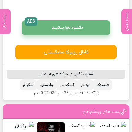
پست بعدی
پست قبلی
ADS
دانلــود موزیــکیـــو
کانال روبیکا سانگستان
اشتراک گذاری در شبکه های اجتماعی
فیسوک
تویتر
لینکدین
واتساپ
تلگرام
آهنگ قدیمی
26 می 2020
0 نظر
پست های پیشنهادی