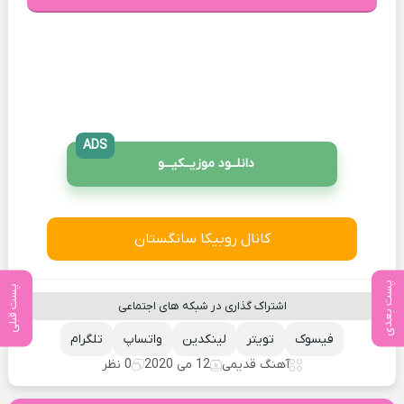
ADS
دانلــود موزیــکیـــو
کانال روبیکا سانگستان
پست بعدی
پست قبلی
اشتراک گذاری در شبکه های اجتماعی
فیسوک
تویتر
لینکدین
واتساپ
تلگرام
آهنگ قدیمی
12 می 2020
0 نظر