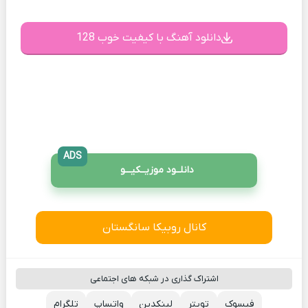
دانلود آهنگ با کیفیت خوب 128
ADS
دانلــود موزیــکیـــو
کانال روبیکا سانگستان
اشتراک گذاری در شبکه های اجتماعی
فیسوک
تویتر
لینکدین
واتساپ
تلگرام