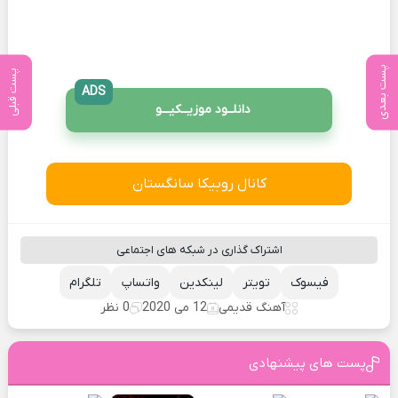
پست بعدی
پست قبلی
ADS
دانلــود موزیــکیـــو
کانال روبیکا سانگستان
اشتراک گذاری در شبکه های اجتماعی
فیسوک
تویتر
لینکدین
واتساپ
تلگرام
آهنگ قدیمی
12 می 2020
0 نظر
پست های پیشنهادی