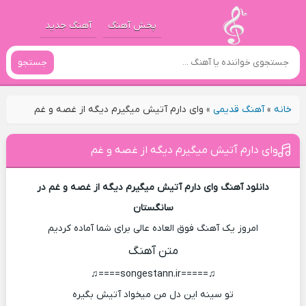
پخش آهنگ
آهنگ جدید
جستجو
خانه
»
آهنگ قدیمی
»
وای دارم آتیش میگیرم دیگه از غصه و غم
وای دارم آتیش میگیرم دیگه از غصه و غم
دانلود آهنگ وای دارم آتیش میگیرم دیگه از غصه و غم در
سانگستان
امروز یک آهنگ فوق العاده عالی برای شما آماده کردیم
متن آهنگ
♫=====songestann.ir====♫
تو سینه این دل من میخواد آتیش بگیره