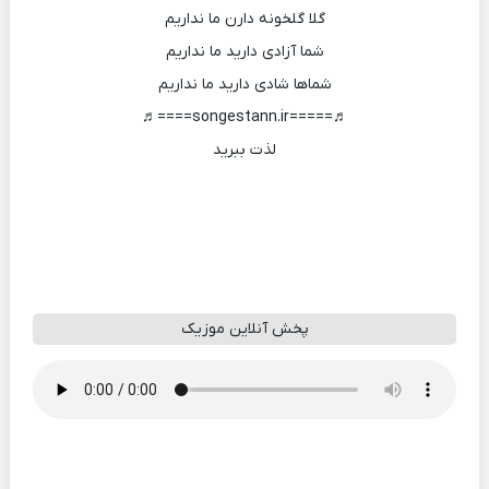
گلا گلخونه دارن ما نداریم
شما آزادی دارید ما نداریم
شماها شادی دارید ما نداریم
♬=====songestann.ir====♬
لذت ببرید
پخش آنلاین موزیک