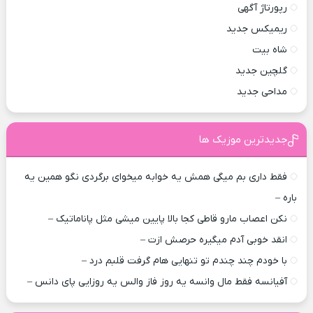
رپورتاژ آگهی
ریمیکس جدید
شاه بیت
گلچین جدید
مداحی جدید
جدیدترین موزیک ها
فقط داری بم میگی همش یه خوابه میخوای برگردی نگو همین یه
باره –
نکن اعصاب مارو قاطی کجا بالا پایین میشی مثل پاناماتیک –
انقد خوبی آدم میگیره حرصش ازت –
با خودم چند چندم تو تنهایی هام گرفت قلبم درد –
آفیانسه فقط مال وانسه یه روز فاز والس یه روزایی پای دانس –