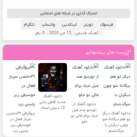
اشتراک گذاری در شبکه های اجتماعی
فیسوک
تویتر
لینکدین
واتساپ
تلگرام
آهنگ قدیمی
12 می 2020
0 نظر
پست های پیشنهادی
دانلود آهنگ
جدید قاطی پاتی
دانلود آهنگ از
12 دیجی استاد
تورنتو صد میل
دانلود آهنگ دیگر
بیوگرافی ۰۳۱حصن
میاد برام مالی تو
تو هم بیگانه شو
سرباز فعال در
جلو
چون دیگران با
موسیقی زیر
سرگذشتم
زمینی رپ