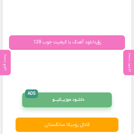
دانلود آهنگ با کیفیت خوب 128
پست بعدی
پست قبلی
ADS
دانلــود موزیــکیـــو
کانال روبیکا سانگستان