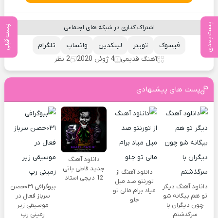
پست بعدی
پست قبلی
اشتراک گذاری در شبکه های اجتماعی
فیسوک
تویتر
لینکدین
واتساپ
تلگرام
آهنگ قدیمی
4 ژوئن 2020
2 نظر
پست های پیشنهادی
دانلود آهنگ
جدید قاطی پاتی
دانلود آهنگ از
12 دیجی استاد
تورنتو صد میل
دانلود آهنگ دیگر
بیوگرافی ۰۳۱حصن
میاد برام مالی تو
تو هم بیگانه شو
سرباز فعال در
جلو
چون دیگران با
موسیقی زیر
سرگذشتم
زمینی رپ