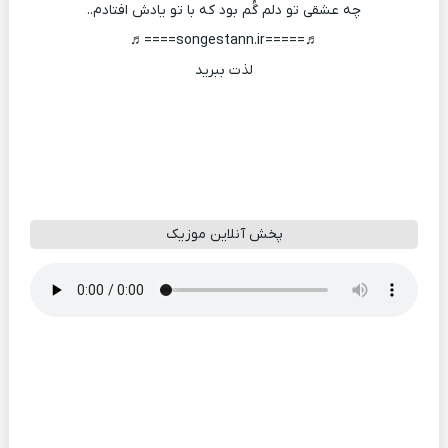
چه عشقی تو دلم گُم بود که با تو یادش افتادم..
♬=====songestann.ir====♬
لذت ببرید
پخش آنلاین موزیک