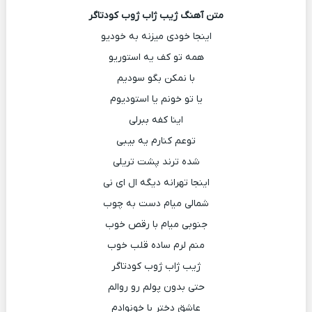
متن آهنگ ژیب ژاب ژوب کودتاگر
اینجا خودی میزنه به خودیو
همه تو کف یه استوریو
با نمکن بگو سودیم
یا تو خونم یا استودیوم
اینا کفه ببرلی
توعم کنارم یه بیبی
شده ترند پشت تریلی
اینجا تهرانه دیگه ال ای نی
شمالی میام دست به چوب
جنوبی میام با رقص خوب
منم لرم ساده قلب خوب
ژیب ژاب ژوب کودتاگر
حتی بدون پولم رو روالم
عاشق دختر با خونوادم