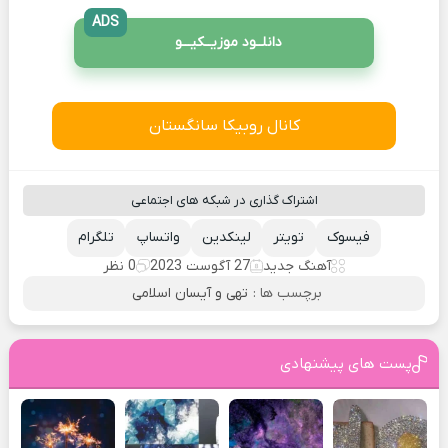
ADS
دانلــود موزیــکیـــو
کانال روبیکا سانگستان
اشتراک گذاری در شبکه های اجتماعی
فیسوک
تویتر
لینکدین
واتساپ
تلگرام
آهنگ جدید
27 آگوست 2023
0 نظر
برچسب ها :
تهی و آیسان اسلامی
پست های پیشنهادی