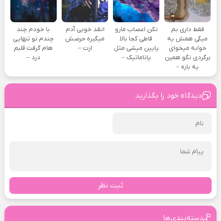
فقط داری بم
نکن اعصاب مارو
انقد خوبی آدم
با خودم چند
میگی همش یه
قاطی کجا بالا
میگیره حرصش
چندم تو تنهایی
خوابه میخوای
پایین میشی مثل
ازت –
هام گرفت قلبم
برگردی نگو همین
پاناماتیک –
درد –
یه باره –
دیدگاه خود را بگذارید
ثبت نظر
دسته‌بندی‌ها