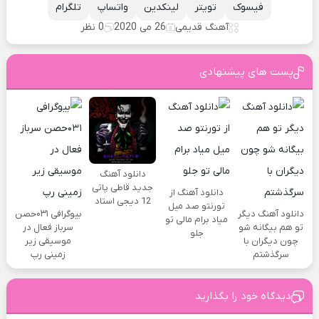
فیسوک
تویتر
لینکدین
واتساپ
تلگرام
آهنگ قدیمی
26 می 2020
0 نظر
پست های پیشنهادی
دانلود آهنگ
جدید قاطی پاتی
دانلود آهنگ از
12 دیجی استاد
تورنتو صد میل
دانلود آهنگ دیگر
بیوگرافی ۰۳۱حصن
میاد برام مالی تو
تو هم بیگانه شو
سرباز فعال در
جلو
چون دیگران با
موسیقی زیر
سرگذشتم
زمینی رپ
دیدگاه خود را بگذارید