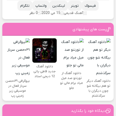
فیسوک
تویتر
لینکدین
واتساپ
تلگرام
آهنگ قدیمی
15 می 2020
0 نظر
پست های پیشنهادی
دانلود آهنگ
جدید قاطی پاتی
دانلود آهنگ از
12 دیجی استاد
تورنتو صد میل
دانلود آهنگ دیگر
بیوگرافی ۰۳۱حصن
میاد برام مالی تو
تو هم بیگانه شو
سرباز فعال در
جلو
چون دیگران با
موسیقی زیر
سرگذشتم
زمینی رپ
دیدگاه خود را بگذارید