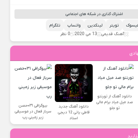
اشتراک گذاری در شبکه های اجتماعی
یسوک
تویتر
لینکدین
واتساپ
تلگرام
آهنگ قدیمی
13 می 2020
0 نظر
ادی
دانلود آهنگ از تورنتو
صد میل میاد برام مالی
بیوگرافی ۰۳۱حصن
دانلود آهنگ جدید
تو جلو
سرباز فعال در موسیقی
قاطی پاتی 12 دیجی
زیر زمینی رپ
استاد
ذارید