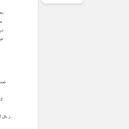
نه
عـ
در
من
صدا
کب
…ز بال آ