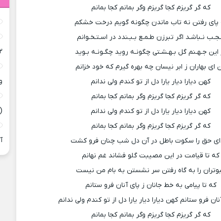
که گر گریزم کجا گریزم وگر بمانم کجا بمانم
 پای رفتن نه تاب ماندن چگونه گویم درخت خشکم
جـب نـباشـد اگر تبرزن طـمـع بـبـندد در اسـتـخـوانم
۲
 این جـهـنم گل بـهـشـتی چگونـه روید چگـونـه بـوید
 ای بهاران ز ابر نیسان چه بهره گیرم که خود خزانم
و
کهن دیارا دیار یارا دل از تو کندم ولی ندانم
که گر گریزم کجا گریزم وگر بمانم کجا بمانم
(
کهن دیارا دیار یارا دل از تو کندم ولی ندانم
که گر گریزم کجا گریزم وگر بمانم کجا بمانم
آ
ی حق را سکوت باطل در آن دل شب چنان فرو کشت
که تا قیامت در این مصیبت گلو فشاند غم نهانم
وتران را به گاه رفتن سر نشستن به بام من نیست
که تا پیامی به خط جانان ز پای آنان فرو ستانم
نان فرو ستانم کهن دیارا دیار یارا دل از تو کندم ولی ندانم
که گر گریزم کجا گریزم وگر بمانم کجا بمانم