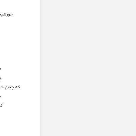
خورشید 
م
چ
که چشم حسرت
ب
کب