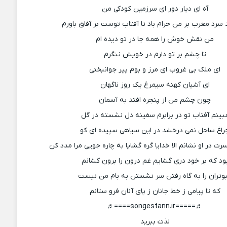
آه ای دیار دور ای سرزمین کودکی من
سرد مغرب بر من حرام باد تا آفتاب توست بر آفاق باورم
من نقش خوش را همه جا در تو دیده ام
تا چشم بر تو دارم در خویش ننگرم
ای ملک بی غروب ای مرز و بوم پیر جوانبختی
ای آشیان کهنه سیمرغ یک روز ناگهان
چون چشم من از پنجره افتد به آسمان
بینم آفتاب تو در برابرم سفینه دل نشسته در گل
راغ ساحل نمی درخشد در این سیاهی سپیده ای کو
 در او نشانم الا خدایا گره گشایا به چاره جویی مرا مدد کن
ود که بر خود دری گشایم غم درون را برون کشانم
وتران را به گاه رفتن سر نشستن به بام من نیست
که تا پیامی ز خط جانان ز پای آنان فرو ستانم
♬=====songestann.ir====♬
لذت ببرید