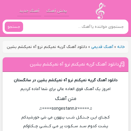
پخش آهنگ
آهنگ جدید
جستجو
خانه
»
آهنگ قدیمی
»
دانلود آهنگ گریه نمیکنم نرو آه نمیکشم بشین
دانلود آهنگ گریه نمیکنم نرو آه نمیکشم بشین
دانلود آهنگ گریه نمیکنم نرو آه نمیکشم بشین در سانگستان
امروز یک آهنگ فوق العاده عالی برای شما آماده کردیم
متن آهنگ
♫=====songestann.ir====♫
کـجــای ایـن جــنـگـل شــب پنهون می شی خورشیدکم
پشـت کدوم ســد ســکـوت پر مـی کــشــی چــکـاوکم