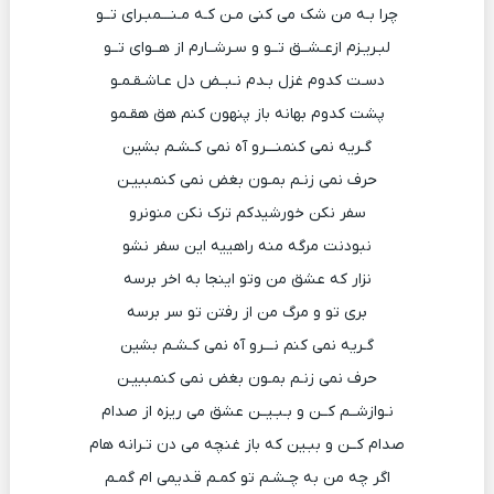
چرا بـه من شک می کنی مـن کـه مـنـــمبـرای تــو
لبـریـزم ازعـشــق تــو و سـرشــارم از هــوای تــو
دسـت کدوم غزل بـدم نـبــض دل عـاشـقـمـو
پشت کدوم بهانه باز پنهون کنم هق هقـمو
گـریه نمی کنمنـــرو آه نمی کـشـم بشین
حرف نمی زنـم بمـون بغض نمی کنمببیـن
سفر نکن خورشیدکم ترک نکن منونرو
نبودنت مرگه منه راهییه این سفر نشو
نزار که عشق من وتو اینجا به اخر برسه
بری تو و مرگ من از رفتن تو سر برسه
گـریه نمی کنم نـــرو آه نمی کـشـم بشین
حرف نمی زنـم بمـون بغض نمی کنمببیـن
نـوازشــم کــن و بـبـیــن عشق می ریزه از صدام
صدام کــن و ببـین که باز غنچه می دن تـرانه هام
اگر چه من به چـشـم تو کمـم قـدیمی ام گمـم