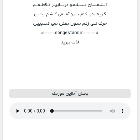
آتشـفشـان عـشـقـمـو دریـــایپــر تـلاطــمــم
گـریه نمی کنم نـــرو آه نمی کـشـم بشین
حرف نمی زنـم بمـون بغض نمی کنمببیـن
♬=====songestann.ir====♬
لذت ببرید
پخش آنلاین موزیک