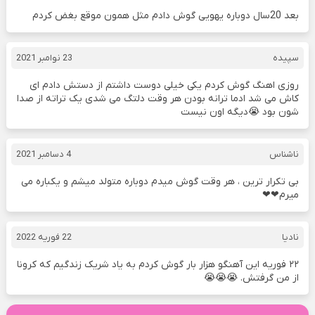
بعد 20سال دوباره یهویی گوش دادم مثل همون موقع بغض کردم
سپیده
23 نوامبر 2021
روزی اهنگ گوش کردم یکی خیلی دوست داشتم از دستش دادم ای
کاش می شد ادما ترانه بودن هر وقت دلتگ می شدی یک تراته از صدا
شون بود 😭دیگه اون نیست
ناشناس
4 دسامبر 2021
بی تکرار ترین ، هر وقت گوش میدم دوباره متولد میشم و یکباره می
میرم❤❤
نادیا
22 فوریه 2022
۲۲ فوریه این آهنگو هزار بار گوش کردم به یاد شریک زندگیم که کرونا
از من گرفتش. 😭😭😭