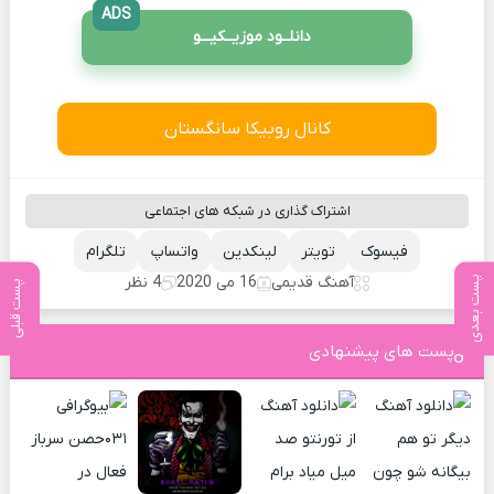
ADS
دانلــود موزیــکیـــو
کانال روبیکا سانگستان
اشتراک گذاری در شبکه های اجتماعی
فیسوک
تویتر
لینکدین
واتساپ
تلگرام
آهنگ قدیمی
16 می 2020
4 نظر
پست بعدی
پست قبلی
پست های پیشنهادی