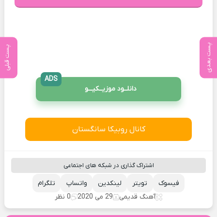
پست بعدی
پست قبلی
ADS
دانلــود موزیــکیـــو
کانال روبیکا سانگستان
اشتراک گذاری در شبکه های اجتماعی
فیسوک
تویتر
لینکدین
واتساپ
تلگرام
آهنگ قدیمی
29 می 2020
0 نظر