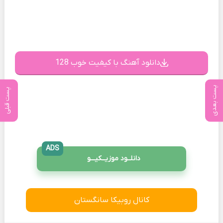
دانلود آهنگ با کیفیت خوب 128
پست بعدی
پست قبلی
ADS
دانلــود موزیــکیـــو
کانال روبیکا سانگستان