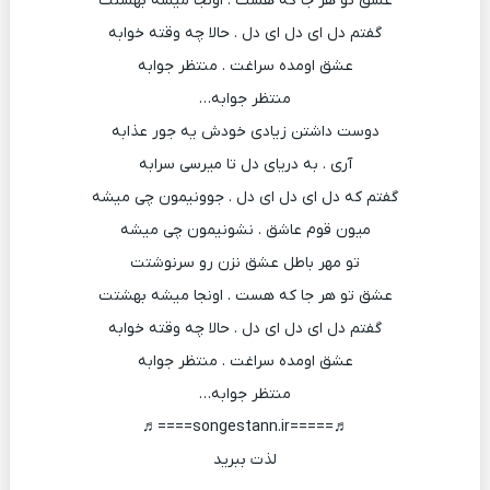
عشق تو هر جا که هست . اونجا میشه بهشتت
گفتم دل ای دل ای دل . حالا چه وقته خوابه
عشق اومده سراغت . منتظر جوابه
منتظر جوابه…
دوست داشتن زیادی خودش یه جور عذابه
آری . به دریای دل تا میرسی سرابه
گفتم که دل ای دل ای دل . جوونیمون چی میشه
میون قوم عاشق . نشونیمون چی میشه
تو مهر باطل عشق نزن رو سرنوشتت
عشق تو هر جا که هست . اونجا میشه بهشتت
گفتم دل ای دل ای دل . حالا چه وقته خوابه
عشق اومده سراغت . منتظر جوابه
منتظر جوابه…
♬=====songestann.ir====♬
لذت ببرید