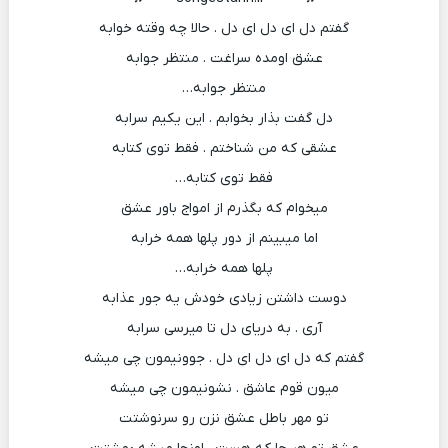
گفتم دل ای دل ای دل . حالا چه وقته خوابه
عشق اومده سراغت . منتظر جوابه
منتظر جوابه…
دل گفت بذار بخوابم . این یکیم سرابه
عشقی که من شناختم . فقط توی کتابه
فقط توی کتابه…
میخوام که بگذرم از امواج باور عشق
اما میبینم از دور پلها همه خرابه
پلها همه خرابه…
دوست داشتن زیادی خودش یه جور عذابه
آری . به دریای دل تا میرسی سرابه
گفتم که دل ای دل ای دل . جوونیمون چی میشه
میون قوم عاشق . نشونیمون چی میشه
تو مهر باطل عشق نزن رو سرنوشتت