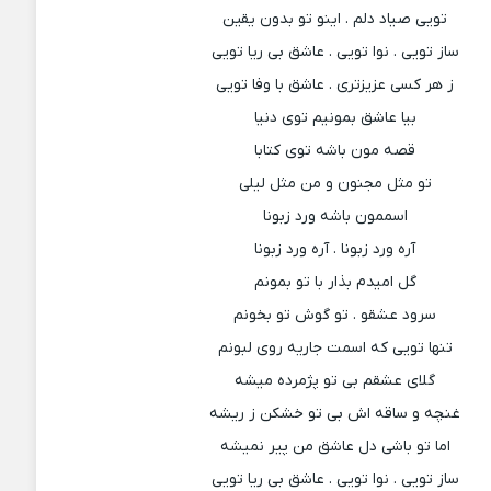
تویی صیاد دلم . اینو تو بدون یقین
ساز تویی . نوا تویی . عاشق بی ریا تویی
ز هر کسی عزیزتری . عاشق با وفا تویی
بیا عاشق بمونیم توی دنیا
قصه مون باشه توی کتابا
تو مثل مجنون و من مثل لیلی
اسممون باشه ورد زبونا
آره ورد زبونا . آره ورد زبونا
گل امیدم بذار با تو بمونم
سرود عشقو . تو گوش تو بخونم
تنها تویی که اسمت جاریه روی لبونم
گلای عشقم بی تو پژمرده میشه
غنچه و ساقه اش بی تو خشکن ز ریشه
اما تو باشی دل عاشق من پیر نمیشه
ساز تویی . نوا تویی . عاشق بی ریا تویی