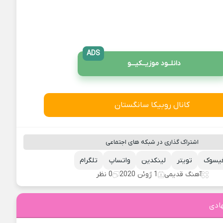
ADS
دانلــود موزیــکیـــو
کانال روبیکا سانگستان
اشتراک گذاری در شبکه های اجتماعی
یسوک
تویتر
لینکدین
واتساپ
تلگرام
آهنگ قدیمی
1 ژوئن 2020
0 نظر
ادی