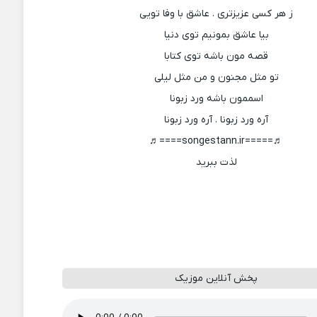
ز هر کسی عزیزتری . عاشق با وفا تویی
بیا عاشق بمونیم توی دنیا
قصه مون باشه توی کتابا
تو مثل مجنون و من مثل لیلی
اسممون باشه ورد زبونا
آره ورد زبونا . آره ورد زبونا
♬=====songestann.ir====♬
لذت ببرید
پخش آنلاین موزیک