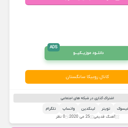
ADS
دانلــود موزیــکیـــو
کانال روبیکا سانگستان
اشتراک گذاری در شبکه های اجتماعی
یسوک
تویتر
لینکدین
واتساپ
تلگرام
آهنگ قدیمی
25 می 2020
0 نظر