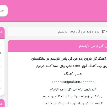
گل بارون زده من گل یاس نازنینم
ن گل یاس نازنینم
م
 آهنگ گل بارون زده من گل یاس نازنینم در سانگستان
روز یک آهنگ فوق العاده عالی برای شما آماده کردیم
متن آهنگ
♫=====songestann.ir====♫
ق
گل بارون زده من گل یاس نازنینم
می‌شکنم پژمرده می‌شم نذار اشکات رو ببینم
تا همیشه تورو داشتن، داشتن تمام دنیاست