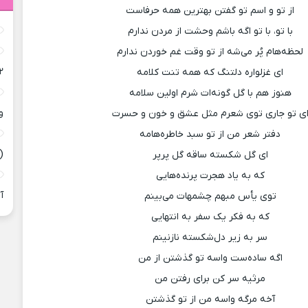
از تو و اسم تو گفتن بهترین همه حرفاست
با تو، با تو اگه باشم وحشت از مردن ندارم
لحظه‌هام پُر می‌شه از تو وقت غم خوردن ندارم
۲
ای غزلواره دلتنگ که همه تنت کلامه
هنوز هم با گل گونه‌ات شرم اولین سلامه
و
ی تو جاری توی شعرم مثل عشق و خون و حسرت
دفتر شعر من از تو سبد خاطره‌هامه
(
ای گل شکسته ساقه گل پرپر
که به یاد هجرت پرنده‌هایی
آ
توی یأس مبهم چشمهات می‌بینم
که به فکر یک سفر به انتهایی
سر به ‌زیر دل‌شکسته نازنینم
اگه ساده‌ست واسه تو گذشتن از من
مرثیه سر کن برای رفتن من
آخه مرگه واسه من از تو گذشتن